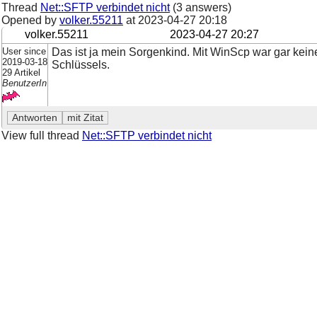
Thread
Net::SFTP verbindet nicht
(3 answers)
Opened by
volker.55211
at
2023-04-27 20:18
volker.55211
2023-04-27 20:27
User since
Das ist ja mein Sorgenkind. Mit WinScp war gar keine
2019-03-18
Schlüssels.
29 Artikel
BenutzerIn
View full thread
Net::SFTP verbindet nicht