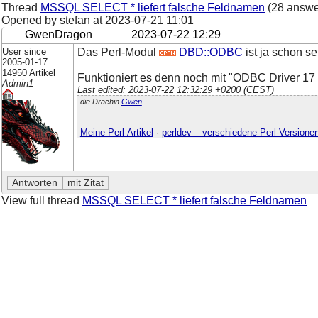
Thread
MSSQL SELECT * liefert falsche Feldnamen
(28 answe
Opened by stefan at
2023-07-21 11:01
GwenDragon
2023-07-22 12:29
User since
Das Perl-Modul
DBD::ODBC
ist ja schon s
2005-01-17
14950 Artikel
Funktioniert es denn noch mit "ODBC Driver 17
Admin1
Last edited: 2023-07-22 12:32:29 +0200 (CEST)
die Drachin
Gwen
Meine Perl-Artikel
·
perldev – verschiedene Perl-Versione
View full thread
MSSQL SELECT * liefert falsche Feldnamen