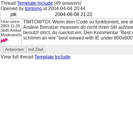
Thread
Template Include
(49 answers)
Opened by
tomlong
at
2004-04-04 20:44
ptk
2004-06-08 21:22
User since
TIMTOWTDI. Wenn dein Code so funktioniert, wie du
2003-11-28
Andere Benutzer muessen dir nicht ihren Stil aufzw
3645 Artikel
benutzt strict, du rueckst ein. Den Kommentar "Best
ModeratorIn
schlimm an wie "best viewed with IE under 800x600
View full thread
Template Include