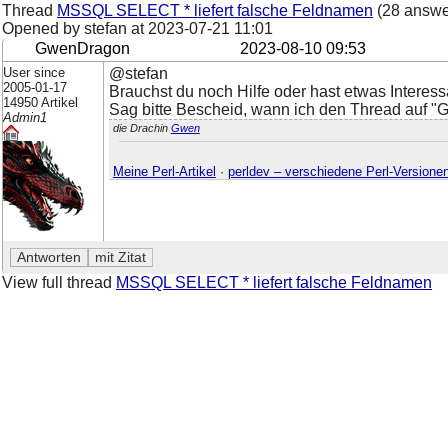
Thread
MSSQL SELECT * liefert falsche Feldnamen
(28 answe
Opened by stefan at
2023-07-21 11:01
GwenDragon
2023-08-10 09:53
User since
@stefan
2005-01-17
Brauchst du noch Hilfe oder hast etwas Interes
14950 Artikel
Sag bitte Bescheid, wann ich den Thread auf "G
Admin1
die Drachin
Gwen
Meine Perl-Artikel
·
perldev – verschiedene Perl-Versione
View full thread
MSSQL SELECT * liefert falsche Feldnamen