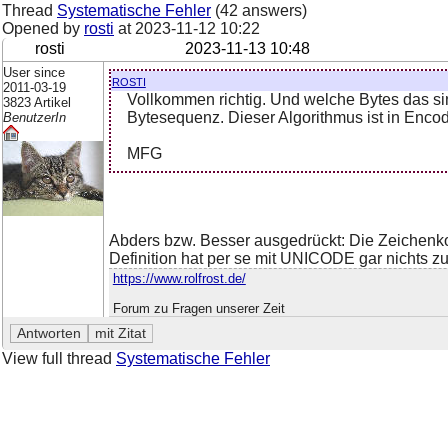
Thread
Systematische Fehler
(42 answers)
Opened by
rosti
at
2023-11-12 10:22
rosti
2023-11-13 10:48
User since
rosti
2011-03-19
Vollkommen richtig. Und welche Bytes das s
3823 Artikel
Bytesequenz. Dieser Algorithmus ist in Encod
BenutzerIn
MFG
Abders bzw. Besser ausgedrückt: Die Zeichenko
Definition hat per se mit UNICODE gar nichts zu 
https://www.rolfrost.de/
Forum zu Fragen unserer Zeit
View full thread
Systematische Fehler