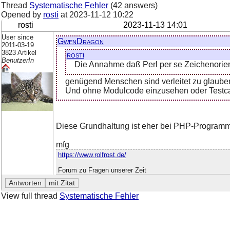
Thread
Systematische Fehler
(42 answers)
Opened by
rosti
at
2023-11-12 10:22
rosti
2023-11-13 14:01
User since
GwenDragon
2011-03-19
3823 Artikel
rosti
BenutzerIn
Die Annahme daß Perl per se Zeichenorientie
genügend Menschen sind verleitet zu glauben
Und ohne Modulcode einzusehen oder Testcas
Diese Grundhaltung ist eher bei PHP-Programmie
mfg
https://www.rolfrost.de/
Forum zu Fragen unserer Zeit
View full thread
Systematische Fehler