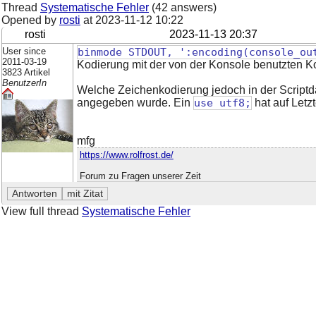
Thread
Systematische Fehler
(42 answers)
Opened by
rosti
at
2023-11-12 10:22
rosti
2023-11-13 20:37
User since
binmode STDOUT, ':encoding(console_ou
2011-03-19
Kodierung mit der von der Konsole benutzten K
3823 Artikel
BenutzerIn
Welche Zeichenkodierung jedoch in der Scriptda
angegeben wurde. Ein
use utf8;
hat auf Letzt
mfg
https://www.rolfrost.de/
Forum zu Fragen unserer Zeit
View full thread
Systematische Fehler