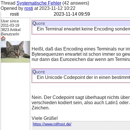
Thread
Systematische Fehler
(42 answers)
Opened by
rosti
at
2023-11-12 10:22
rosti
2023-11-14 09:59
User since
Quote
2011-03-19
Ein Terminal erwartet keine Encoding sonde
3823 Artikel
BenutzerIn
Heißt, daß das Encoding eines Terminals nur inte
Bytesequenzen erwartet ist schon immer so ge
nur dann das Eurozeichen dar wenn am Terminal d
Quote
Ein Unicode Codepoint der in einen bestimmte
Nein. Der Codepoint sagt überhaupt nichts übe
verschieden kodiert sein, also auch Latin1 oder 
Zeichen.
Viele Grüße!
https://www.rolfrost.de/