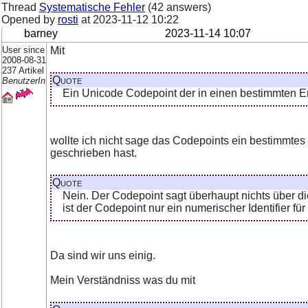
Thread
Systematische Fehler
(42 answers)
Opened by
rosti
at
2023-11-12 10:22
barney
2023-11-14 10:07
User since
Mit
2008-08-31
237 Artikel
Quote
BenutzerIn
Ein Unicode Codepoint der in einen bestimmten Enc
wollte ich nicht sage das Codepoints ein bestimmte
geschrieben hast.
Quote
Nein. Der Codepoint sagt überhaupt nichts über d
ist der Codepoint nur ein numerischer Identifier für
Da sind wir uns einig.
Mein Verständniss was du mit