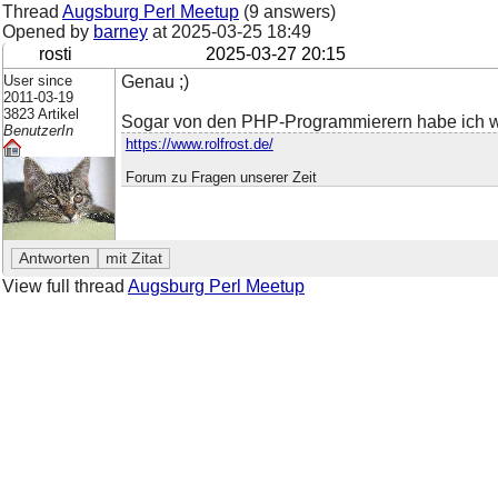
Thread
Augsburg Perl Meetup
(9 answers)
Opened by
barney
at
2025-03-25 18:49
rosti
2025-03-27 20:15
User since
Genau ;)
2011-03-19
3823 Artikel
Sogar von den PHP-Programmierern habe ich was
BenutzerIn
https://www.rolfrost.de/
Forum zu Fragen unserer Zeit
View full thread
Augsburg Perl Meetup