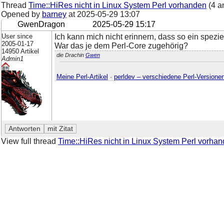
Thread
Time::HiRes nicht in Linux System Perl vorhanden
(4 a
Opened by
barney
at
2025-05-29 13:07
GwenDragon
2025-05-29 15:17
User since
Ich kann mich nicht erinnern, dass so ein spezie
2005-01-17
War das je dem Perl-Core zugehörig?
14950 Artikel
die Drachin
Gwen
Admin1
Meine Perl-Artikel
·
perldev – verschiedene Perl-Versione
View full thread
Time::HiRes nicht in Linux System Perl vorha