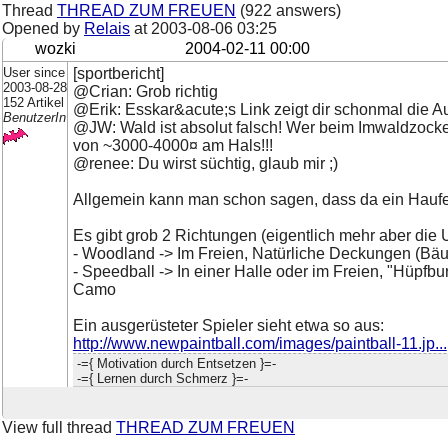
Thread
THREAD ZUM FREUEN
(922 answers)
Opened by
Relais
at
2003-08-06 03:25
wozki
2004-02-11 00:00
User since
[sportbericht]
2003-08-28
@Crian: Grob richtig
152 Artikel
@Erik: Esskar&acute;s Link zeigt dir schonmal die Au
BenutzerIn
@JW: Wald ist absolut falsch! Wer beim Imwaldzocke
von ~3000-4000¤ am Hals!!!
@renee: Du wirst süchtig, glaub mir ;)
Allgemein kann man schon sagen, dass da ein Haufen
Es gibt grob 2 Richtungen (eigentlich mehr aber die 
- Woodland -> Im Freien, Natürliche Deckungen (Bäume
- Speedball -> In einer Halle oder im Freien, "Hüpfb
Camo
Ein ausgerüsteter Spieler sieht etwa so aus:
http://www.newpaintball.com/images/paintball-11.jp...
-={ Motivation durch Entsetzen }=-
-={ Lernen durch Schmerz }=-
View full thread
THREAD ZUM FREUEN