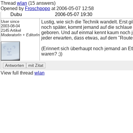
Thread
wlan
(15 answers)
Opened by
Froschpopo
at
2006-05-07 12:58
Dubu
2006-05-07 19:30
User since
Lustig, wie sich die Technik wandelt. Erst g
2003-08-04
noch später, kommt jemand auf die schlaue 
2145 Artikel
geboren. Und auf einmal kennt kaum noch 
ModeratorIn + EditorIn
jeder erwarten, dass etwas, auf dem "Route
(Erinnert sich überhaupt noch jemand an Et
waren? ;))
View full thread
wlan