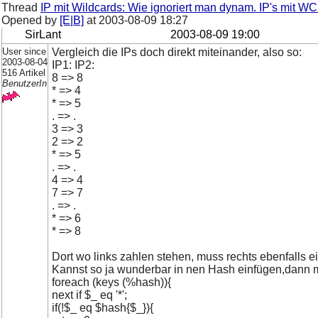
Thread
IP mit Wildcards: Wie ignoriert man dynam. IP's mit W
Opened by
[E|B]
at
2003-08-09 18:27
SirLant
2003-08-09 19:00
User since
Vergleich die IPs doch direkt miteinander, also so:
2003-08-04
IP1: IP2:
516 Artikel
8 => 8
BenutzerIn
* => 4
* => 5
. => .
3 => 3
2 => 2
* => 5
. => .
4 => 4
7 => 7
. => .
* => 6
* => 8
Dort wo links zahlen stehen, muss rechts ebenfalls ei
Kannst so ja wunderbar in nen Hash einfügen,dann m
foreach (keys (%hash)){
next if $_ eq '*';
if(!$_ eq $hash{$_}){