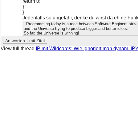
return 0;
}
}
Jedenfalls so ungefähr, denke du wirst da eh ne Funk
--Programming today is a race between Software Enginers striving
and the Universe trying to produce bigger and better idiots.
So far, the Universe is winning!
View full thread
IP mit Wildcards: Wie ignoriert man dynam. IP