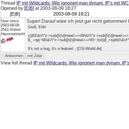
Thread
IP mit Wildcards: Wie ignoriert man dynam. IP's mit W
Opened by
[E|B]
at
2003-08-09 18:27
[E|B]
2003-08-09 19:21
User since
Super! Darauf wäre ich jetzt gar nicht gekommen!
2003-08-08
Gruß, Erik!
2561 Artikel
HausmeisterIn
s))91\&\/\^z->sub{}\(\@new\
>69\&\/\^z->sub{}\(\@new\
>
)=
)=
$_.=qq~66\&\/\^z->sub{}\(\@new\
>93~;for(@_=split(/\&\/\
)=
It's not a bug, it's a feature! - [CGI-World.de]
View full thread
IP mit Wildcards: Wie ignoriert man dynam. IP