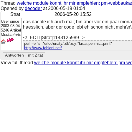
Thread
welche module könnt ihr mir empfehlen: pm-webbaukas
Opened by
decoder
at
2006-05-19 01:04
Strat
2006-05-20 15:52
User since
das dachte ich auch mal; bin aber vor ein paar monat
2003-08-04
haesslich, aber der code lebt eh schon nicht mehr\n\
5246 Artikel
ModeratorIn
<!--EDIT|Strat|1148125989-->
perl -le "s::*erlco'unaty.'.dk':e,y;*kn:ai;penmic;;print"
http://www.fabiani.net/
View full thread
welche module könnt ihr mir empfehlen: pm-w