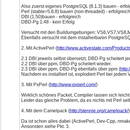
Also zuerst eigenes PostgreSQL (8.1.3) bauen - erfol
Perl (stable=5.8.8) bauen (non-threaded) - erfolgreic
DBI (1.50)bauen - erfolgreich
DBD-Pg 1.48 - kein Erfolg
Versucht mit den Buildumgebungen: VS6,VS7,VS8
Ebenfalls versucht mit dem installierbaren PostgreSQ
2. Mit ActivePerl (
http://www.activestate.com/Products
2.1 DBI jeweils selbst übersetzt, DBD-Pg scheitert j
2.2 DBI über ppm, DBD-Pg scheitert wieder.
2.3 DBI über ppm, DBD-Pg ebenfalls über ppm (
http
Nachdem es installiert ist, explodiert Perl bei jed
3. Mit PxPerl (
http://www.pxperl.com/
)
Wirklich schönes Packet, Compiler lassen sich leicht
Leider das gleiche Problem, da es nichts mit Perl selb
4. Mit dem Camelpack (
http://stennie.org/camelpack/
)
Da ist schon alles dabei (ActivePerl, Dev-Cpp, nmake
Ansonsten siehe Pkt. 3.