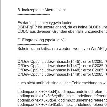
B. Inakzeptable Alternativen:
---------------------------
Es darf nicht unter cygwin laufen.
DBD-PgPP ist unzureichend, da es keine BLOBs unters
ODBC aus diversen Gründen ebenfalls unzureichend
C. Eingrenzung (spekulativ):
--------------------------
Scheint dann kritisch zu werden, wenn von WinAPI 
...
C:\Dev-Cpp\include\winbase.h(1446) : error C2085: 'G
C:\Dev-Cpp\include\winbase.h(1447) : error C2085: 'G
C:\Dev-Cpp\include\winbase.h(1448) : error C2085: 'G
C:\Dev-Cpp\include\winbase.h(1449) : error C2085: 'G
...
auch nicht unüblich sind etliche Fehlermeldungen wi
...
dbdimp.o(.text+0x8bd4):dbdimp.c: undefined reference 
dbdimp.o(.text+0x8c6e):dbdimp.c: undefined reference
dbdimp.o(.text+0x8d5e):dbdimp.c: undefined reference
dbdimp.o(.text+0x8e4f):dbdimp.c: undefined reference