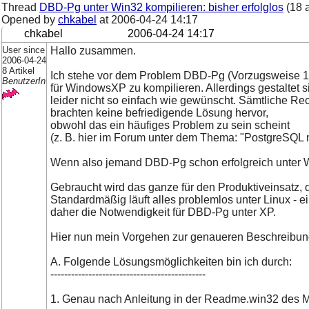
Thread
DBD-Pg unter Win32 kompilieren: bisher erfolglos
(18 
Opened by
chkabel
at
2006-04-24 14:17
chkabel
2006-04-24 14:17
User since
Hallo zusammen.
2006-04-24
8 Artikel
Ich stehe vor dem Problem DBD-Pg (Vorzugsweise 1
BenutzerIn
für WindowsXP zu kompilieren. Allerdings gestaltet s
leider nicht so einfach wie gewünscht. Sämtliche R
brachten keine befriedigende Lösung hervor,
obwohl das ein häufiges Problem zu sein scheint
(z. B. hier im Forum unter dem Thema: "PostgreSQL mi
Wenn also jemand DBD-Pg schon erfolgreich unter W
Gebraucht wird das ganze für den Produktiveinsatz, de
Standardmäßig läuft alles problemlos unter Linux -
daher die Notwendigkeit für DBD-Pg unter XP.
Hier nun mein Vorgehen zur genaueren Beschreibun
A. Folgende Lösungsmöglichkeiten bin ich durch:
---------------------------------------------
1. Genau nach Anleitung in der Readme.win32 des M