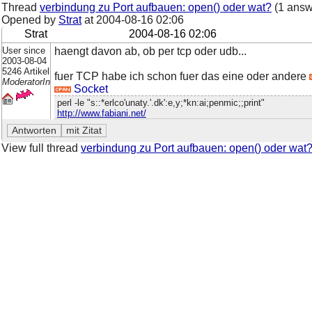
Thread
verbindung zu Port aufbauen: open() oder wat?
(1 answ
Opened by
Strat
at
2004-08-16 02:06
Strat
2004-08-16 02:06
User since
haengt davon ab, ob per tcp oder udb...
2003-08-04
5246 Artikel
fuer TCP habe ich schon fuer das eine oder andere
ModeratorIn
Socket
perl -le "s::*erlco'unaty.'.dk':e,y;*kn:ai;penmic;;print"
http://www.fabiani.net/
View full thread
verbindung zu Port aufbauen: open() oder wat