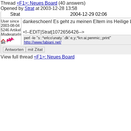
Thread
<F1>: Neues Board
(40 answers)
Opened by
Strat
at
2003-12-28 13:58
Strat
2004-12-29 02:06
User since
dankeschoen! Es geht zu meinen Eltern ins Heilige L
2003-08-04
5246 Artikel
<!--EDIT|Strat|1072656426-->
ModeratorIn
perl -le "s::*erlco'unaty.'.dk':e,y;*kn:ai;penmic;;print"
http://www.fabiani.net/
View full thread
<F1>: Neues Board