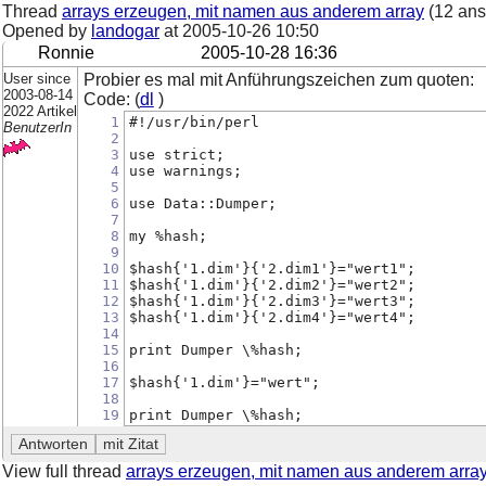
Thread
arrays erzeugen, mit namen aus anderem array
(12 ans
Opened by
landogar
at
2005-10-26 10:50
Ronnie
2005-10-28 16:36
User since
Probier es mal mit Anführungszeichen zum quoten:
2003-08-14
Code: (
dl
)
2022 Artikel
1
#!/usr/bin/perl
BenutzerIn
2
3
use strict;
4
use warnings;
5
6
use Data::Dumper;
7
8
my %hash;
9
10
$hash{'1.dim'}{'2.dim1'}="wert1";
11
$hash{'1.dim'}{'2.dim2'}="wert2";
12
$hash{'1.dim'}{'2.dim3'}="wert3";
13
$hash{'1.dim'}{'2.dim4'}="wert4";
14
15
print Dumper \%hash;
16
17
$hash{'1.dim'}="wert";
18
19
print Dumper \%hash;
View full thread
arrays erzeugen, mit namen aus anderem arra