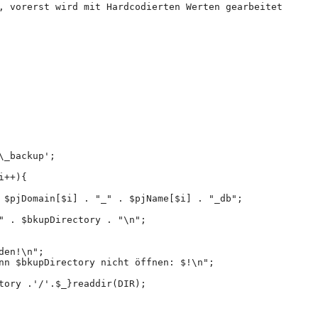
, vorerst wird mit Hardcodierten Werten gearbeitet
\_backup';
i++){
 $pjDomain[$i] . "_" . $pjName[$i] . "_db";
" . $bkupDirectory . "\n";
den!\n";
nn $bkupDirectory nicht öffnen: $!\n";
tory .'/'.$_}readdir(DIR);