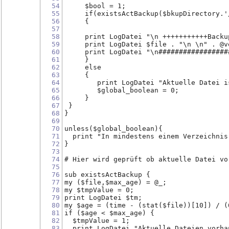
54
     $bool = 1;
55
     if(existsActBackup($bkupDirectory.'
56
     {
57
58
     print LogDatei "\n +++++++++++Backu
59
     print LogDatei $file . "\n \n" . @v
60
     print LogDatei "\n#################
61
     }
62
     else
63
     {
64
        print LogDatei "Aktuelle Datei i
65
        $global_boolean = 0;
66
     }
67
 }
68
}
69
70
unless($global_boolean){
71
  print "In mindestens einem Verzeichnis
72
}
73
74
# Hier wird geprüft ob aktuelle Datei vo
75
76
sub existsActBackup {
77
my ($file,$max_age) = @_;
78
my $tmpValue = 0;
79
print LogDatei $tm;
80
my $age = (time - (stat($file))[10]) / (
81
if ($age < $max_age) {    
82
  $tmpValue = 1;
83
  print LogDatei "Aktuelle Dateien vorha