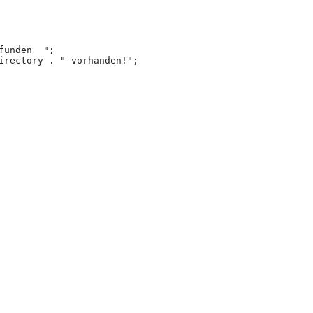
funden  ";
irectory . " vorhanden!";