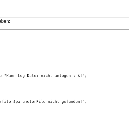
aben:
e "Kann Log Datei nicht anlegen : $!";
                                                        
rfile $parameterFile nicht gefunden!";  
                                           
                                        
                                         