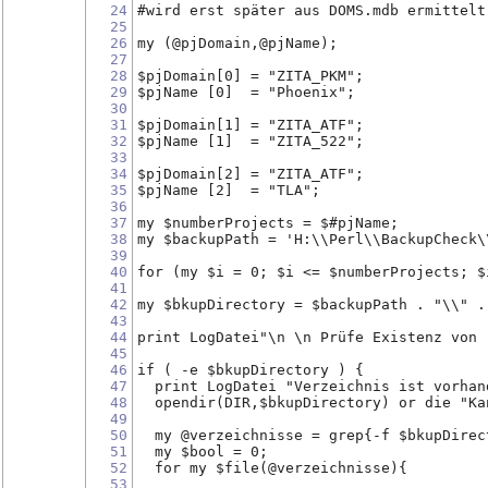
24
#wird erst später aus DOMS.mdb ermittelt
25
26
my (@pjDomain,@pjName);
27
28
$pjDomain[0] = "ZITA_PKM";
29
$pjName [0]  = "Phoenix";
30
31
$pjDomain[1] = "ZITA_ATF";
32
$pjName [1]  = "ZITA_522";
33
34
$pjDomain[2] = "ZITA_ATF";
35
$pjName [2]  = "TLA";
36
37
my $numberProjects = $#pjName;
38
my $backupPath = 'H:\\Perl\\BackupCheck\
39
40
for (my $i = 0; $i <= $numberProjects; $
41
42
my $bkupDirectory = $backupPath . "\\" .
43
44
print LogDatei"\n \n Prüfe Existenz von 
45
46
if ( -e $bkupDirectory ) {
47
  print LogDatei "Verzeichnis ist vorhan
48
  opendir(DIR,$bkupDirectory) or die "Ka
49
50
  my @verzeichnisse = grep{-f $bkupDirec
51
  my $bool = 0;
52
  for my $file(@verzeichnisse){  
53