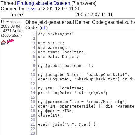
Thread
Prüfung aktuelle Dateien
(7 answers)
Opened by
leissi
at
2005-12-07 11:26
renee
2005-12-07 11:41
User since
Ohne jetzt genauer auf Deinen Code geachtet zu h
2003-08-04
Code: (
dl
)
14371 Artikel
1
#!/usr/bin/perl
ModeratorIn
2
3
use strict;
4
use warnings;
5
use time::localtime;
6
use Data::Dumper;
7
8
my $global_boolean = 1;
9
10
my $ausgabe_Datei = "backupCheck.txt";
11
open(LogDatei, ">backupCheck.txt") or di
12
13
my $tm = localtime;
14
print LogDatei " $tm \n\n\n";
15
16
my $parameterFile = "input/Main.cfg";   
17
open(IN, $parameterFile) || die "Paramte
18
my @par = <IN>;                         
19
close(IN);                              
20
21
eval( join("\n", @par) );               
22
23