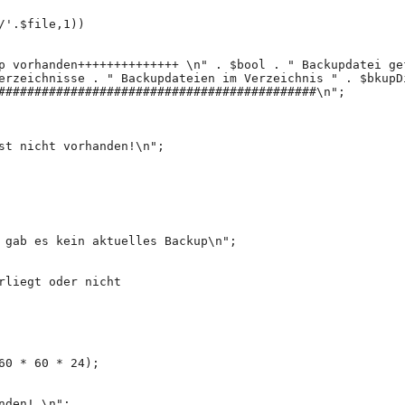
/'.$file,1))
p vorhanden++++++++++++++ \n" . $bool . " Backupdatei ge
erzeichnisse . " Backupdateien im Verzeichnis " . $bkupD
############################################\n";
st nicht vorhanden!\n";
 gab es kein aktuelles Backup\n";
rliegt oder nicht
60 * 60 * 24);
nden! \n";