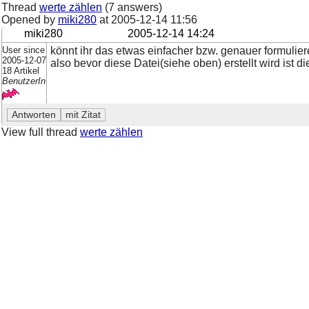
Thread
werte zählen
(7 answers)
Opened by
miki280
at
2005-12-14 11:56
miki280
2005-12-14 14:24
User since
könnt ihr das etwas einfacher bzw. genauer formulie
2005-12-07
also bevor diese Datei(siehe oben) erstellt wird ist di
18 Artikel
BenutzerIn
View full thread
werte zählen