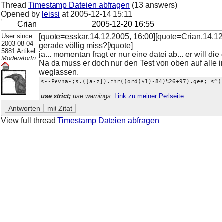
Thread
Timestamp Dateien abfragen
(13 answers)
Opened by
leissi
at
2005-12-14 15:11
Crian
2005-12-20 16:55
User since
[quote=esskar,14.12.2005, 16:00][quote=Crian,14.12.
2003-08-04
gerade völlig miss?[/quote]
5881 Artikel
ja... momentan fragt er nur eine datei ab... er will die
ModeratorIn
Na da muss er doch nur den Test von oben auf alle
weglassen.
s--Pevna-;s.([a-z]).chr((ord($1)-84)%26+97).gee; s^(
use strict;
use warnings;
Link zu meiner Perlseite
View full thread
Timestamp Dateien abfragen