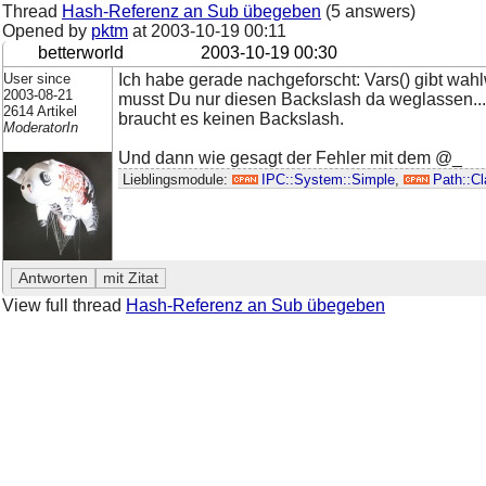
Thread
Hash-Referenz an Sub übegeben
(5 answers)
Opened by
pktm
at
2003-10-19 00:11
betterworld
2003-10-19 00:30
User since
Ich habe gerade nachgeforscht: Vars() gibt wah
2003-08-21
musst Du nur diesen Backslash da weglassen...
2614 Artikel
braucht es keinen Backslash.
ModeratorIn
Und dann wie gesagt der Fehler mit dem @_
Lieblingsmodule:
IPC::System::Simple
,
Path::C
View full thread
Hash-Referenz an Sub übegeben