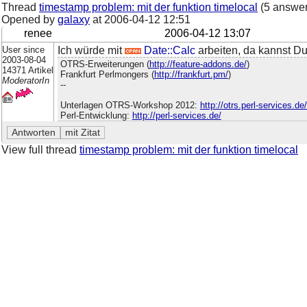
Thread
timestamp problem: mit der funktion timelocal
(5 answer
Opened by
galaxy
at
2006-04-12 12:51
renee
2006-04-12 13:07
User since
Ich würde mit
Date::Calc
arbeiten, da kannst Du
2003-08-04
OTRS-Erweiterungen (
http://feature-addons.de/
)
14371 Artikel
Frankfurt Perlmongers (
http://frankfurt.pm/
)
ModeratorIn
--
Unterlagen OTRS-Workshop 2012:
http://otrs.perl-services.d
Perl-Entwicklung:
http://perl-services.de/
View full thread
timestamp problem: mit der funktion timelocal