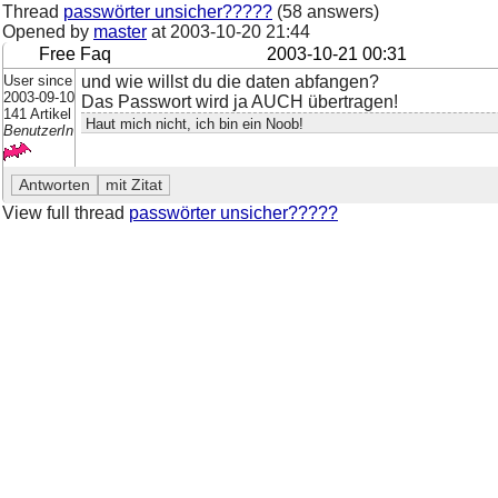
Thread
passwörter unsicher?????
(58 answers)
Opened by
master
at
2003-10-20 21:44
Free Faq
2003-10-21 00:31
User since
und wie willst du die daten abfangen?
2003-09-10
Das Passwort wird ja AUCH übertragen!
141 Artikel
Haut mich nicht, ich bin ein Noob!
BenutzerIn
View full thread
passwörter unsicher?????