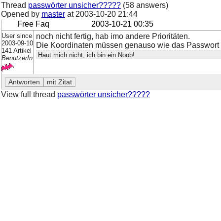
Thread
passwörter unsicher?????
(58 answers)
Opened by
master
at
2003-10-20 21:44
Free Faq
2003-10-21 00:35
User since
noch nicht fertig, hab imo andere Prioritäten.
2003-09-10
Die Koordinaten müssen genauso wie das Passwort 
141 Artikel
Haut mich nicht, ich bin ein Noob!
BenutzerIn
View full thread
passwörter unsicher?????