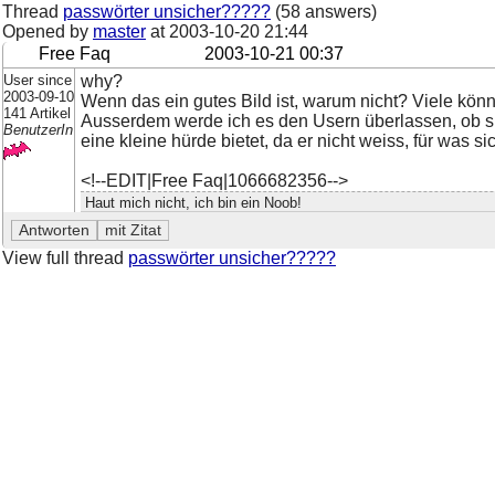
Thread
passwörter unsicher?????
(58 answers)
Opened by
master
at
2003-10-20 21:44
Free Faq
2003-10-21 00:37
User since
why?
2003-09-10
Wenn das ein gutes Bild ist, warum nicht? Viele könn
141 Artikel
Ausserdem werde ich es den Usern überlassen, ob s
BenutzerIn
eine kleine hürde bietet, da er nicht weiss, für was si
<!--EDIT|Free Faq|1066682356-->
Haut mich nicht, ich bin ein Noob!
View full thread
passwörter unsicher?????