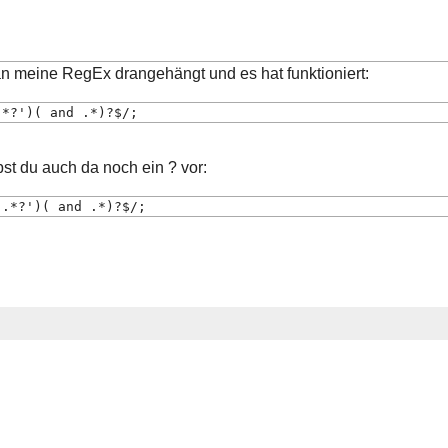
 an meine RegEx drangehängt und es hat funktioniert:
.*?')( and .*)?$/;
st du auch da noch ein ? vor:
'.*?')( and .*)?$/;