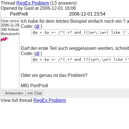
Thread
RegEx Problem
(13 answers)
Opened by Gast at
2006-12-01 16:06
PerlProfi
2006-12-01 23:54
User since
Ich habe für dein letztes Beispiel einfach noch ein ?
2006-11-29
Code: (
dl
)
340 Artikel
@a = $a =~ /^(.+? and )(\w+\.\w+) like ('
BenutzerIn
Darf der erste Teil auch weggelassen werden, schreib
Code: (
dl
)
@a = $a =~ /^(.+? and )?(\w+\.\w+) like (
Oder wo genau ist das Problem?
MfG PerlProfi
View full thread
RegEx Problem