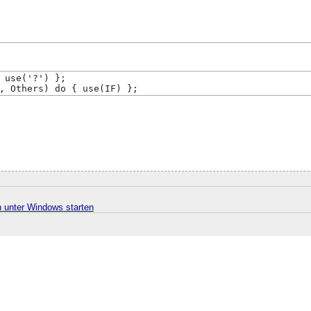
 use('?') };
, Others) do { use(IF) };
n unter Windows starten