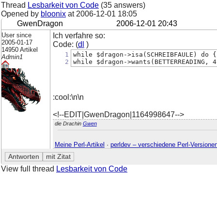
Thread
Lesbarkeit von Code
(35 answers)
Opened by
bloonix
at
2006-12-01 18:05
GwenDragon
2006-12-01 20:43
User since
Ich verfahre so:
2005-01-17
Code: (
dl
)
14950 Artikel
1
while $dragon->isa(SCHREIBFAULE) do {
Admin1
2
while $dragon->wants(BETTERREADING, 4
:cool:\n\n
<!--EDIT|GwenDragon|1164998647-->
die Drachin
Gwen
Meine Perl-Artikel
·
perldev – verschiedene Perl-Versione
View full thread
Lesbarkeit von Code