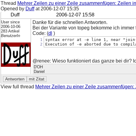
Thread
Mehrer Zeilen zu einer Zeile zusammenfügen: Zeilen 
Opened by
Duff
at
2006-12-07 15:35
Duff
2006-12-07 15:58
User since
Danke für die schnellen Antworten.
2006-10-06
Bei der Variante von topeg bekomme ich immer
283 Artikel
Code: (
dl
)
BenutzerIn
1
syntax error at -e line 1, near "join
2
Execution of -e aborted due to compil
@renee: Wieso funktioniert das ganze bei dir? Ic
D'OH
Daniel
View full thread
Mehrer Zeilen zu einer Zeile zusammenfügen: 