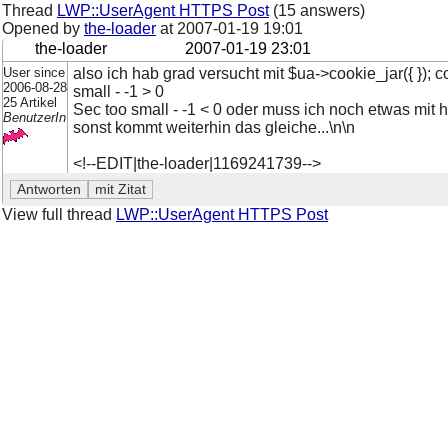
Thread
LWP::UserAgent HTTPS Post
(15 answers)
Opened by
the-loader
at
2007-01-19 19:01
the-loader
2007-01-19 23:01
User since
also ich hab grad versucht mit $ua->cookie_jar({ });
2006-08-28
small - -1 > 0
25 Artikel
Sec too small - -1 < 0 oder muss ich noch etwas mit 
BenutzerIn
sonst kommt weiterhin das gleiche...\n\n
<!--EDIT|the-loader|1169241739-->
View full thread
LWP::UserAgent HTTPS Post