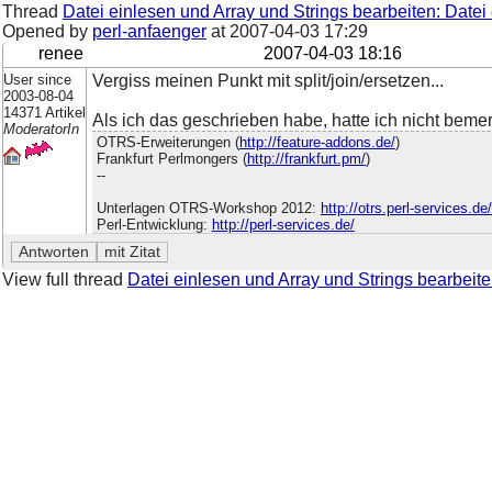
Thread
Datei einlesen und Array und Strings bearbeiten: Datei
Opened by
perl-anfaenger
at
2007-04-03 17:29
renee
2007-04-03 18:16
User since
Vergiss meinen Punkt mit split/join/ersetzen...
2003-08-04
14371 Artikel
Als ich das geschrieben habe, hatte ich nicht bemer
ModeratorIn
OTRS-Erweiterungen (
http://feature-addons.de/
)
Frankfurt Perlmongers (
http://frankfurt.pm/
)
--
Unterlagen OTRS-Workshop 2012:
http://otrs.perl-services.d
Perl-Entwicklung:
http://perl-services.de/
View full thread
Datei einlesen und Array und Strings bearbeite