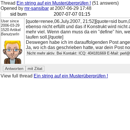
Thread
Ein string auf ein Musterüberprüfen !
(51 answers)
Opened by
mr-sansibar
at
2007-06-29 17:48
sid burn
2007-07-07 01:15
User since
[quote=renee,06.July.2007, 21:52][quote=sid burn,
2006-03-29
ebenso nicht erfüllt und das if Konstrukt wird nich
1520 Artikel
mehr viel. Wenn dann muss da ein "define" hin, wen
BenutzerIn
laufen soll.[/quote]
Deswegen habe ich im darauffolgenden Post angemer
Ja, wo ich das geschrieben hatte, war dein Post no
Nicht mehr aktiv. Bei Kontakt: ICQ: 404181669 E-Mail: perl@
View full thread
Ein string auf ein Musterüberprüfen !