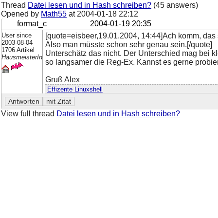
Thread
Datei lesen und in Hash schreiben?
(45 answers)
Opened by
Math55
at
2004-01-18 22:12
format_c
2004-01-19 20:35
User since
[quote=eisbeer,19.01.2004, 14:44]Ach komm, das
2003-08-04
Also man müsste schon sehr genau sein.[/quote]
1706 Artikel
Unterschätz das nicht. Der Unterschied mag bei kl
HausmeisterIn
so langsamer die Reg-Ex. Kannst es gerne probie
Gruß Alex
Effizente Linuxshell
View full thread
Datei lesen und in Hash schreiben?