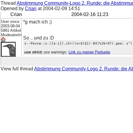
Thread
Abstimmung Community-Logo 2. Runde: die Abstimmun
Opened by
Crian
at
2004-02-09 14:51
Crian
2004-02-16 11:23
User since
*g mach ich ;)
2003-08-04
5881 Artikel
ModeratorIn
So .. und zu :D
s--Pevna-;s.([a-z]).chr((ord($1)-84)%26+97).gee; s^(
use strict;
use warnings;
Link zu meiner Perlseite
View full thread
Abstimmung Community-Logo 2. Runde: die A