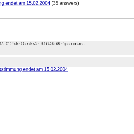
g endet am 15.02.2004
(35 answers)
[A-Z])^chr((ord($1)-52)%26+65)^gee;print;
bstimmung endet am 15.02.2004