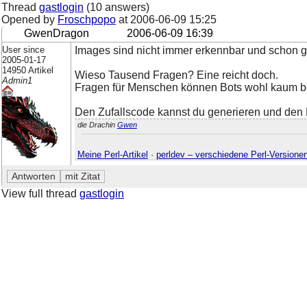
Thread
gastlogin
(10 answers)
Opened by
Froschpopo
at
2006-06-09 15:25
GwenDragon
2006-06-09 16:39
User since
Images sind nicht immer erkennbar und schon gar
2005-01-17
14950 Artikel
Wieso Tausend Fragen? Eine reicht doch.
Admin1
Fragen für Menschen können Bots wohl kaum b
Den Zufallscode kannst du generieren und den B
die Drachin
Gwen
Meine Perl-Artikel
·
perldev – verschiedene Perl-Versione
View full thread
gastlogin