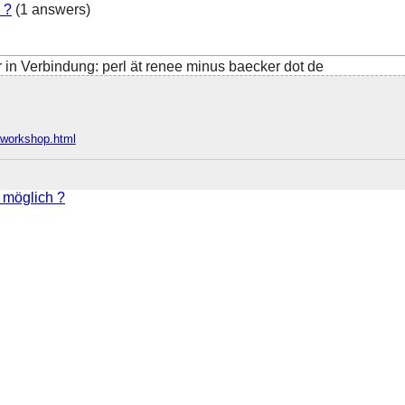
 ?
(1 answers)
 in Verbindung: perl ät renee minus baecker dot de
e/workshop.html
 möglich ?