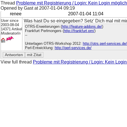
Thread
Probleme mit Registrierung / Login: Kein Login möglich
Opened by Gast at
2007-01-04 09:19
renee
2007-01-04 11:04
User since
Was hast Du so eingegeben? Setz' Dich mal mit mir
2003-08-04
OTRS-Erweiterungen (
http://feature-addons.de/
)
14371 Artikel
Frankfurt Perlmongers (
http://frankfurt.pm/
)
ModeratorIn
--
Unterlagen OTRS-Workshop 2012:
http://otrs.perl-services.d
Perl-Entwicklung:
http://perl-services.de/
View full thread
Probleme mit Registrierung / Login: Kein Login