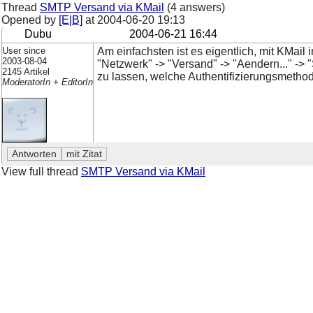
Thread
SMTP Versand via KMail
(4 answers)
Opened by
[E|B]
at
2004-06-20 19:13
Dubu
2004-06-21 16:44
User since
Am einfachsten ist es eigentlich, mit KMail 
2003-08-04
"Netzwerk" -> "Versand" -> "Aendern..." -> 
2145 Artikel
zu lassen, welche Authentifizierungsmetho
ModeratorIn + EditorIn
View full thread
SMTP Versand via KMail