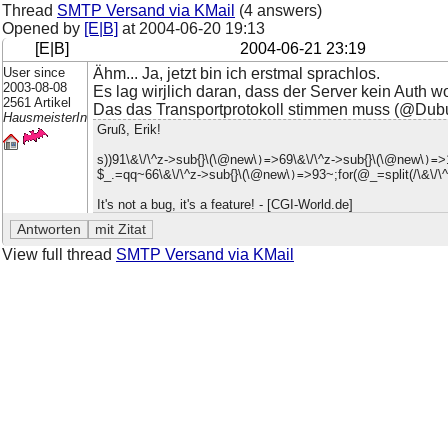
Thread
SMTP Versand via KMail
(4 answers)
Opened by
[E|B]
at
2004-06-20 19:13
[E|B]
2004-06-21 23:19
User since
Ähm... Ja, jetzt bin ich erstmal sprachlos.
2003-08-08
Es lag wirjlich daran, dass der Server kein Auth w
2561 Artikel
Das das Transportprotokoll stimmen muss (@Dubu &
HausmeisterIn
Gruß, Erik!
s))91\&\/\^z->sub{}\(\@new\
>69\&\/\^z->sub{}\(\@new\
>
)=
)=
$_.=qq~66\&\/\^z->sub{}\(\@new\
>93~;for(@_=split(/\&\/\
)=
It's not a bug, it's a feature! - [CGI-World.de]
View full thread
SMTP Versand via KMail