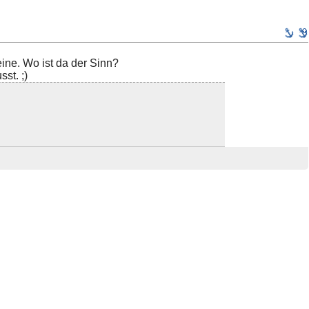
eine. Wo ist da der Sinn?
st. ;)