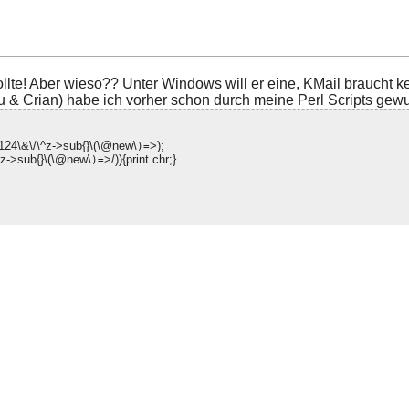
ollte! Aber wieso?? Unter Windows will er eine, KMail braucht k
 Crian) habe ich vorher schon durch meine Perl Scripts gewus
124\&\/\^z->sub{}\(\@new\
>);
)=
^z->sub{}\(\@new\
>/)){print chr;}
)=