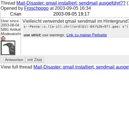
Thread
Mail-Disaster: qmail installiert, sendmail ausgeführt??
(
Opened by
Froschpopo
at
2003-09-05 16:34
Crian
2003-09-05 19:17
User since
Vielleicht verwendet qmail sendmail im Hintergrund
2003-08-04
s--Pevna-;s.([a-z]).chr((ord($1)-84)%26+97).gee; s^(
5881 Artikel
ModeratorIn
use strict;
use warnings;
Link zu meiner Perlseite
View full thread
Mail-Disaster: qmail installiert, sendmail ausge