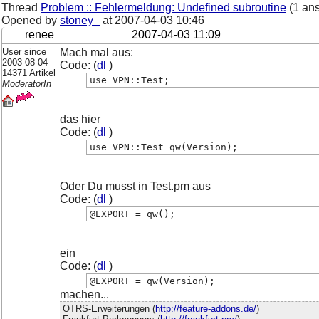
Thread
Problem :: Fehlermeldung: Undefined subroutine
(1 an
Opened by
stoney_
at
2007-04-03 10:46
renee
2007-04-03 11:09
User since
Mach mal aus:
2003-08-04
Code: (
dl
)
14371 Artikel
use VPN::Test;
ModeratorIn
das hier
Code: (
dl
)
use VPN::Test qw(Version);
Oder Du musst in Test.pm aus
Code: (
dl
)
@EXPORT = qw();
ein
Code: (
dl
)
@EXPORT = qw(Version);
machen...
OTRS-Erweiterungen (
http://feature-addons.de/
)