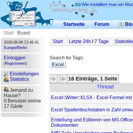
Wie installiert man ein Mo
Startseite
Forum
Blo
Start
·
Board
Start
Letzte 24h
/
7 Tage
Statistik
2026-08-08 13:46:41
Europe/Berlin
Search for Tags:
Einloggen
(
Registrieren
)
Excel
Einstellungen
16 Einträge, 1 Seite
Statistics
Thread
Jemand zu
Hause?
Excel::Writer::XLSX - Excel Formel mit
0 Benutzer online
17 Gäste
Excel Spaltenbuchstaben in Zahl umw
Erstellung und Editieren von MS-Office
Dokumenten