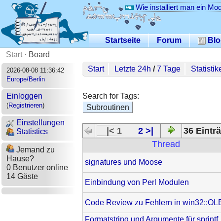
Wie installiert man ein Mo
Startseite
Forum
Blo
Start
·
Board
Start
Letzte 24h
/
7 Tage
Statistik
2026-08-08 11:36:42
Europe/Berlin
Search for Tags:
Einloggen
(
Registrieren
)
Subroutinen
Einstellungen
|< 1
2 >|
36 Einträ
Statistics
Thread
Jemand zu
Hause?
signatures und Moose
0 Benutzer online
14 Gäste
Einbindung von Perl Modulen
Code Review zu Fehlern in win32::OL
Formatstring und Argumente für sprintf