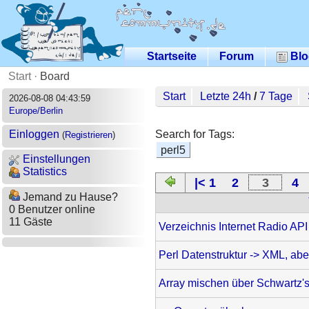
Startseite
Forum
Blo
Start
·
Board
Start
Letzte 24h
/
7 Tage
2026-08-08 04:43:59
Europe/Berlin
Search for Tags:
Einloggen
(
Registrieren
)
perl5
Einstellungen
Statistics
|< 1
2
3
4
Jemand zu Hause?
0 Benutzer online
11 Gäste
Verzeichnis Internet Radio API
Perl Datenstruktur -> XML, ab
Array mischen über Schwartz'