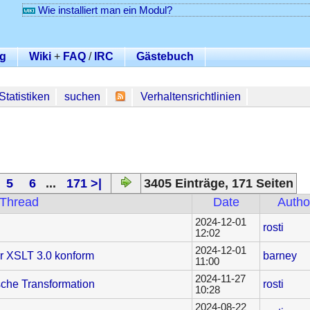
Wie installiert man ein Modul?
g
Wiki
+
FAQ
/
IRC
Gästebuch
Statistiken
suchen
Verhaltensrichtlinien
5
6
...
171 >|
3405 Einträge, 171 Seiten
Thread
Date
Autho
2024-12-01
rosti
12:02
2024-12-01
er XSLT 3.0 konform
barney
11:00
2024-11-27
sche Transformation
rosti
10:28
2024-08-22