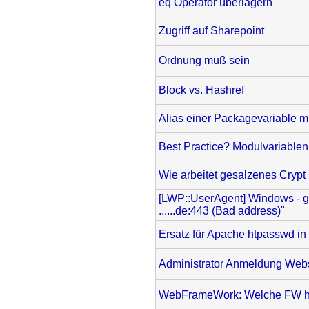
eq Operator überlagern
Zugriff auf Sharepoint
Ordnung muß sein
Block vs. Hashref
Alias einer Packagevariable m
Best Practice? Modulvariablen
Wie arbeitet gesalzenes Cryp
[LWP::UserAgent] Windows - get
......de:443 (Bad address)"
Ersatz für Apache htpasswd in 
Administrator Anmeldung Webs
WebFrameWork: Welche FW ha