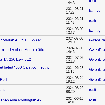
rosti
14:48
2024-08-21
barney
17:27
2024-08-21
rosti
11:45
2024-08-02
barney
13:17
2024-07-08
it *variable = \$THISVAR;
GwenDra
12:19
2024-07-05
 mit oder ohne Modulpräfix
GwenDra
14:48
2024-07-02
t SHA-256 bzw. 512
GwenDra
12:18
 liefert "500 Can't connect to
2024-06-28
GwenDra
11:15
2024-06-24
Perl
GwenDra
19:12
2024-06-23
ite
rosti
08:20
2024-06-16
ben eine Routingtable?
rosti
14:01