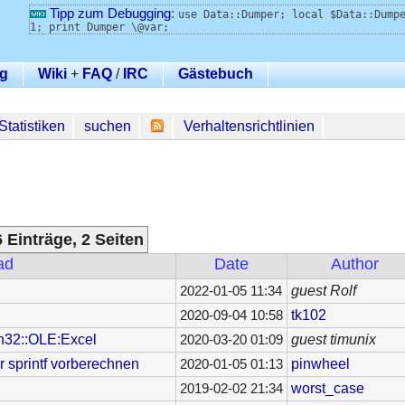
Tipp zum Debugging
:
use Data::Dumper; local $Data::Dump
1; print Dumper \@var;
g
Wiki
+
FAQ
/
IRC
Gästebuch
Statistiken
suchen
Verhaltensrichtlinien
 Einträge, 2 Seiten
ad
Date
Author
guest Rolf
2022-01-05 11:34
tk102
2020-09-04 10:58
n32::OLE:Excel
guest timunix
2020-03-20 01:09
r sprintf vorberechnen
pinwheel
2020-01-05 01:13
worst_case
2019-02-02 21:34