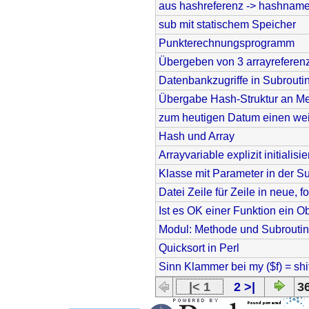
aus hashreferenz -> hashname
sub mit statischem Speicher
Punkterechnungsprogramm
Übergeben von 3 arrayreferenz
Datenbankzugriffe in Subrouti
Übergabe Hash-Struktur an M
zum heutigen Datum einen wei
Hash und Array
Arrayvariable explizit initialisi
Klasse mit Parameter in der S
Datei Zeile für Zeile in neue, 
Ist es OK einer Funktion ein 
Modul: Methode und Subrouti
Quicksort in Perl
Sinn Klammer bei my ($f) = shif
|< 1
2 >|
36