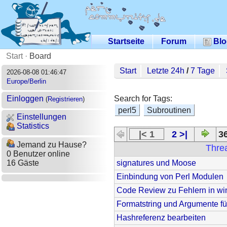
Startseite
Forum
Blo
Start
·
Board
Start
Letzte 24h
/
7 Tage
2026-08-08 01:46:47
Europe/Berlin
Search for Tags:
Einloggen
(
Registrieren
)
perl5
Subroutinen
Einstellungen
Statistics
|< 1
2 >|
36
Jemand zu Hause?
Thre
0 Benutzer online
signatures und Moose
16 Gäste
Einbindung von Perl Modulen
Code Review zu Fehlern in wi
Formatstring und Argumente fü
Hashreferenz bearbeiten