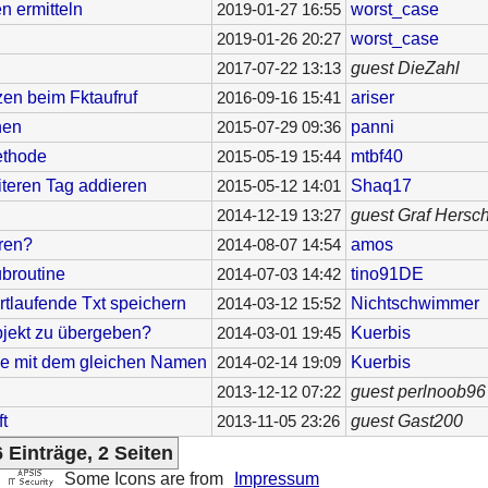
n ermitteln
worst_case
2019-01-27 16:55
worst_case
2019-01-26 20:27
guest DieZahl
2017-07-22 13:13
en beim Fktaufruf
ariser
2016-09-16 15:41
nen
panni
2015-07-29 09:36
ethode
mtbf40
2015-05-19 15:44
teren Tag addieren
Shaq17
2015-05-12 14:01
guest Graf Hersc
2014-12-19 13:27
eren?
amos
2014-08-07 14:54
ubroutine
tino91DE
2014-07-03 14:42
fortlaufende Txt speichern
Nichtschwimmer
2014-03-12 15:52
Objekt zu übergeben?
Kuerbis
2014-03-01 19:45
ne mit dem gleichen Namen
Kuerbis
2014-02-14 19:09
guest perlnoob96
2013-12-12 07:22
t
guest Gast200
2013-11-05 23:26
 Einträge, 2 Seiten
Some Icons are from
Impressum