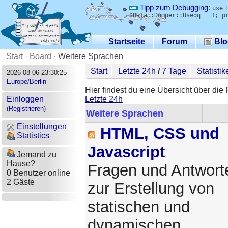
Tipp zum Debugging
:
use 
$Data::Dumper::Useqq = 1; p
Startseite
Forum
Blo
Start
·
Board
·
Weitere Sprachen
Start
Letzte 24h
/
7 Tage
Statistik
2026-08-06 23:30:25
Europe/Berlin
Hier findest du eine Übersicht über die
Letzte 24h
Einloggen
(
Registrieren
)
Weitere Sprachen
Einstellungen
HTML, CSS und
Statistics
Javascript
Jemand zu
Hause?
Fragen und Antwort
0 Benutzer online
2 Gäste
zur Erstellung von
statischen und
dynamischen