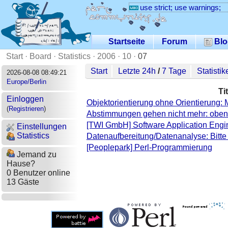
use strict; use warnings;
Startseite
Forum
Blo
Start
·
Board
·
Statistics
·
2006
·
10
·
07
Start
Letzte 24h
/
7 Tage
Statistik
2026-08-08 08:49:21
Europe/Berlin
Tit
Einloggen
Objektorientierung ohne Orientierung
(
Registrieren
)
Abstimmungen gehen nicht mehr: oben
[TWI GmbH] Software Application Engi
Einstellungen
Statistics
Datenaufbereitung/Datenanalyse: Bitte
[Peoplepark] Perl-Programmierung
Jemand zu
Hause?
0 Benutzer online
13 Gäste