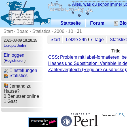
Alles, was du schon immer üb
Startseite
Forum
Blo
Start
·
Board
·
Statistics
·
2006
·
10
·
31
Start
Letzte 24h
/
7 Tage
Statistik
2026-08-09 18:28:15
Europe/Berlin
Title
Einloggen
CSS: Problem mit label-formatieren: bet
(
Registrieren
)
Hashes und Substitution: Variable in de
Zahlenvergleich (Reguläre Ausdrücke): if
Einstellungen
Statistics
Jemand zu
Hause?
0 Benutzer online
1 Gast