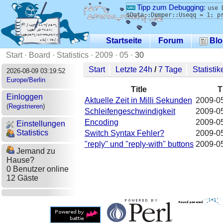
Tipp zum Debugging
:
use 
$Data::Dumper::Useqq = 1; p
Startseite
Forum
Blo
Start
·
Board
·
Statistics
·
2009
·
05
·
30
Start
Letzte 24h
/
7 Tage
Statistik
2026-08-09 03:19:52
Europe/Berlin
Title
T
Einloggen
Aktuelle Zeit in Milli Sekunden
2009-05
(
Registrieren
)
Schleifengeschwindigkeit
2009-05
Encoding
2009-05
Einstellungen
Statistics
Switch Syntax Fehler?
2009-05
"reply" und "reply-with" buttons
2009-05
Jemand zu
Hause?
0 Benutzer online
12 Gäste